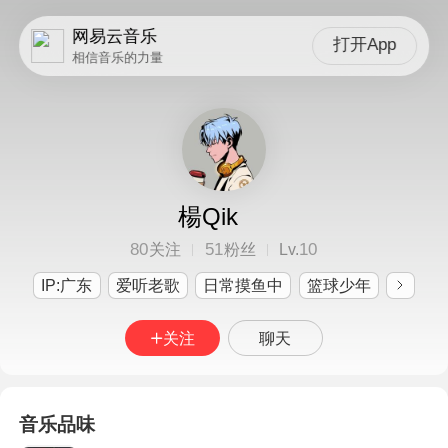
网易云音乐
打开App
相信音乐的力量
楊Qik
80
51
10
关注
粉丝
Lv.
IP:广东
爱听老歌
日常摸鱼中
篮球少年
关注
聊天
音乐品味