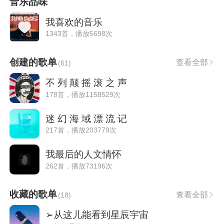
音乐品味
我喜欢的音乐
1343首，播放5698次
创建的歌单
查看全部
(
61
)
不 列 颠 摇 滚 之 声
178首，播放1158529次
迷 幻 海 域 漂 流 记
217首，播放203779次
我最后的人文情怀
262首，播放73196次
收藏的歌单
查看全部
(
18
)
➢从这儿能看到星辰宇宙