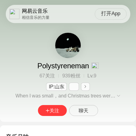
网易云音乐
打开App
相信音乐的力量
Polystyreneman
67
939
9
关注
粉丝
Lv.
IP:山东
When I was small，and Christmas trees were tall.
关注
聊天