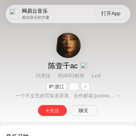
网易云音乐
打开App
相信音乐的力量
陈壹千ac
16
854053
8
关注
粉丝
Lv.
IP:浙江
一个不文艺的写实派异类。合作邮箱∶justinicef@163.com
关注
聊天