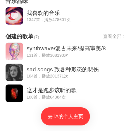
音乐品味
我喜欢的音乐
1347首，播放478601次
创建的歌单
查看全部
(
7
)
synthwave/复古未来/提高审美/80s的美好
131首，播放308190次
sad songs 致各种形态的悲伤
104首，播放201371次
这才是跑步该听的歌
100首，播放64384次
去TA的个人主页