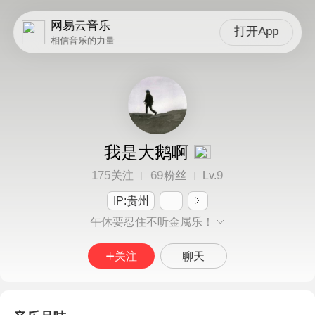
网易云音乐
打开App
相信音乐的力量
我是大鹅啊
175
69
9
关注
粉丝
Lv.
IP:贵州
午休要忍住不听金属乐！
关注
聊天