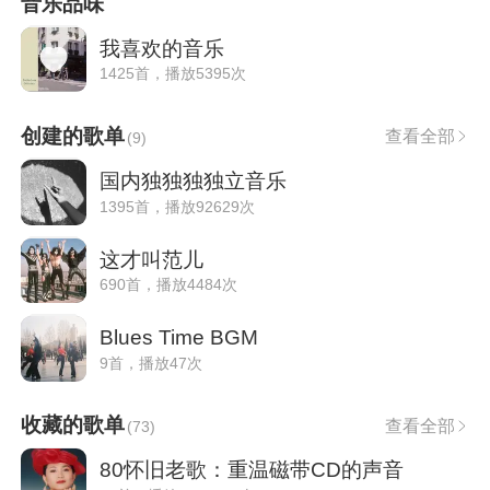
音乐品味
我喜欢的音乐
1425首，播放5395次
创建的歌单
查看全部
(
9
)
国内独独独独立音乐
1395首，播放92629次
这才叫范儿
690首，播放4484次
Blues Time BGM
9首，播放47次
收藏的歌单
查看全部
(
73
)
80怀旧老歌：重温磁带CD的声音