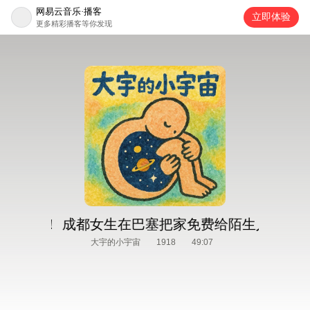
网易云音乐·播客
立即体验
更多精彩播客等你发现
费环游世界！ 成都女生在巴塞把家免费给陌生人住
EP
大宇的小宇宙
1918
49:07