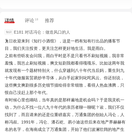
18
详情
评论
推荐
E181 对话冯仑：做造风口的人
🕺🏻欢迎来到《知行小酒馆》，这是一档有知有行出品的播客节
目，我们关注投资，更关注怎样更好地生活。我是雨白。
之前有些听友会问我，雨白平时是不是只看书不刷短视频，我非常
羞愧，我岂止刷短视频，爽文短剧我都看得嘎嘎乐。比如这两年我
就发现有一个题材特别火，什么穿越到八十年代当后妈，重生到九
十年代做服装贸易炒半导体，从白手起家到叱咤风云。你还别说，
这些爽文爽剧很多历史细节描绘得非常细致，看得人热血沸腾，只
恨自己没赶上那个年代。
有时候心里也嘀咕，当年真的是那样遍地是机会吗？于是我灵机一
动，为什么不找一位八九十年代的亲历者聊一聊呢？诶，我们不仅
找到了，而且请来的还是位重磅嘉宾，万通集团的创始人冯仑，人
称冯叔。1991年，冯仑、潘石屹、易小迪这些后来在地产界赫赫有
名的名字，在海南成立了万通集团，开始了他们波澜壮阔的地产生