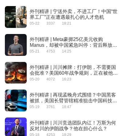
外刊精讲 | 宁送外卖，不进工厂！中国“世
界工厂”正在遭遇最扎心的人才危机
05-22
3337
18:21
外刊精讲 | Meta豪掷25亿美元收购
Manus，却被中国紧急叫停：背后释放了
什么信号？
05-21
4753
14:25
外刊精讲 | 川川摊牌：打伊朗，不需要国
会批准？美国60年战争规则，正在被他改
写
05-20
4072
16:23
外刊精讲 | 再现孟晚舟式围猎？中国黑客
被抓，美国长臂管辖精准狙击中国科技人
才！
05-19
3761
18:47
外刊精讲 | 川川竞选团队内讧！万斯为何
反对川的伊朗战争？他在担心什么？
05-18
4253
18:29