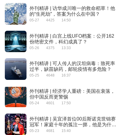
外刊精讲 | 访华成川唯一的救命稻草！他
的“生死劫”，答案为什么在中国？
05-27
4425
14:50
外刊精讲 | 白宫上线UFO档案：公开162
份绝密文件，科幻成真了？
05-26
4375
13:33
外刊精讲 | 可人传人的汉坦病毒：致死率
过半，缺苗缺药，邮轮疫情有多危险？
05-25
4648
16:37
外刊精讲 | 经济学人重磅：美国在衰落，
但中国反而更警惕
05-24
4601
17:50
外刊精讲 | 吴宜泽首位00后斯诺克世锦赛
冠军！家庭十年的孤注一掷，他是为什么
能赢
05-23
4681
15:40