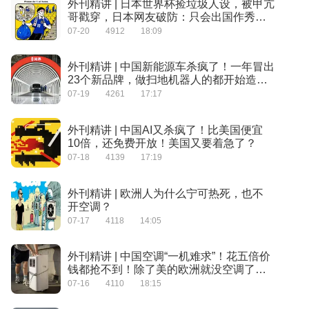
外刊精讲 | 日本世界杯捡垃圾人设，被甲亢
哥戳穿，日本网友破防：只会出国作秀装
素质
07-20
4912
18:09
外刊精讲 | 中国新能源车杀疯了！一年冒出
23个新品牌，做扫地机器人的都开始造车
了！
07-19
4261
17:17
外刊精讲 | 中国AI又杀疯了！比美国便宜
10倍，还免费开放！美国又要着急了？
07-18
4139
17:19
外刊精讲 | 欧洲人为什么宁可热死，也不
开空调？
07-17
4118
14:05
外刊精讲 | 中国空调“一机难求”！花五倍价
钱都抢不到！除了美的欧洲就没空调了
吗？
07-16
4110
18:15