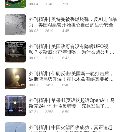
08-04
3148
17:20
外刊精讲 | 奥特曼被丢燃烧弹，反AI走向暴
力！美国AI高管开始担心自己的生命安全
08-03
2619
14:45
外刊精讲 | 美国政府有没有隐瞒UFO视
频？罗斯威尔77年谜案，为什么越公开越
神秘？
08-02
3131
18:42
外刊精讲 | 伊朗反击!美国新一轮打击后，
波斯湾局势升温！霍尔木兹海峡真要被封
死了？
08-01
2451
16:40
外刊精讲 | 苹果41页诉状起诉OpenAI！马
斯克24小时开喷奥特曼！究竟发生了
啥？！
07-31
2258
18:59
外刊精讲 | 中国火箭回收成功，真正追赶