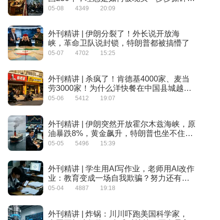
的？
05-08
4349
20:09
外刊精讲 | 伊朗分裂了！外长说开放海
峡，革命卫队说封锁，特朗普都被搞懵了
05-07
4702
15:25
外刊精讲 | 杀疯了！肯德基4000家、麦当
劳3000家！为什么洋快餐在中国县城越开
越猛？
05-06
5412
19:07
外刊精讲 | 伊朗突然开放霍尔木兹海峡，原
油暴跌8%，黄金飙升，特朗普也坐不住
了！
05-05
5496
15:39
外刊精讲 | 学生用AI写作业，老师用AI改作
业：教育变成一场自我欺骗？努力还有用
吗？
05-04
4887
19:18
外刊精讲 | 炸锅：川川吓跑美国科学家，