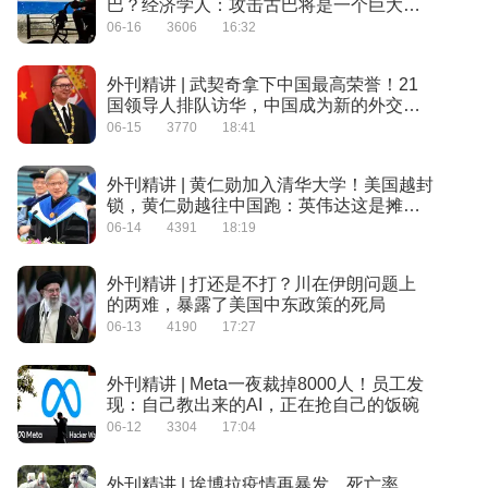
巴？经济学人：攻击古巴将是一个巨大的
错误
06-16
3606
16:32
外刊精讲 | 武契奇拿下中国最高荣誉！21
国领导人排队访华，中国成为新的外交中
心？
06-15
3770
18:41
外刊精讲 | 黄仁勋加入清华大学！美国越封
锁，黄仁勋越往中国跑：英伟达这是摊牌
了？
06-14
4391
18:19
外刊精讲 | 打还是不打？川在伊朗问题上
的两难，暴露了美国中东政策的死局
06-13
4190
17:27
外刊精讲 | Meta一夜裁掉8000人！员工发
现：自己教出来的AI，正在抢自己的饭碗
06-12
3304
17:04
外刊精讲 | 埃博拉疫情再暴发，死亡率