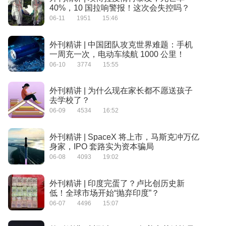
40%，10 国拉响警报！这次会失控吗？
06-11
1951
15:46
外刊精讲 | 中国团队攻克世界难题：手机
一周充一次，电动车续航 1000 公里！
06-10
3774
15:55
外刊精讲 | 为什么现在家长都不愿送孩子
去学校了？
06-09
4534
16:52
外刊精讲 | SpaceX 将上市，马斯克冲万亿
身家，IPO 套路实为资本骗局
06-08
4093
19:02
外刊精讲 | 印度完蛋了？卢比创历史新
低！全球市场开始“抛弃印度”？
06-07
4496
15:07