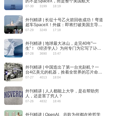
的不是SpaceX，而是整个美国航天
07-30
3199
18:19
外刊精讲 | 长征十号乙火箭回收成功！弯道
超车SpaceX！外媒：即将打破美国主导地
位！
07-29
3249
17:18
外刊精讲 | 地球最大冰山，走完40年”一
生”！《经济学人》为何专门为它写了讣
告？
07-28
3690
15:47
外刊精讲 | 中国造出了第一台光刻机？一
台4亿美元的机器，拴着全世界的芯片命
脉！
07-27
4013
18:04
外刊精讲 | 人人都能上大学，是在帮助穷
人，还是害了穷人？
07-26
4832
18:46
外刊精讲 | OpenAI、谷歌为何都在抢哲学