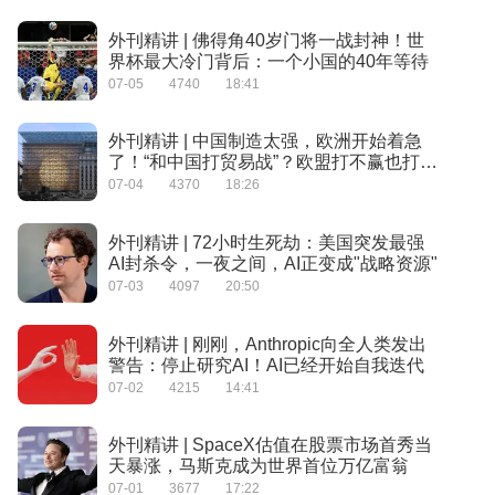
外刊精讲 | 佛得角40岁门将一战封神！世
界杯最大冷门背后：一个小国的40年等待
07-05
4740
18:41
外刊精讲 | 中国制造太强，欧洲开始着急
了！“和中国打贸易战”？欧盟打不赢也打不
起
07-04
4370
18:26
外刊精讲 | 72小时生死劫：美国突发最强
AI封杀令，一夜之间，AI正变成"战略资源"
07-03
4097
20:50
外刊精讲 | 刚刚，Anthropic向全人类发出
警告：停止研究AI！AI已经开始自我迭代
07-02
4215
14:41
外刊精讲 | SpaceX估值在股票市场首秀当
天暴涨，马斯克成为世界首位万亿富翁
07-01
3677
17:22