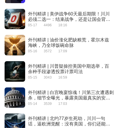
外刊精讲 | 美伊战争60天最后期限！川川
必须二选一：结束战争，还是让国会背
锅？
05-17
4496
18:16
外刊精讲 | 油价涨化肥缺粮荒，霍尔木兹
海峡，乃全球饭碗命脉
05-16
3572
17:09
外刊精讲 | 川普疑操控美国中期选举，百
余种手段渗透投票计票司法
05-15
3043
16:59
外刊精讲 | 白宫晚宴惊魂！川第三次遭遇刺
杀，细节全曝光，暴露美国最真实的安全
问题
05-14
3539
17:03
外刊精讲 | 北约77岁生死劫，川川一句
话，逼欧洲觉醒：没有美国，你们还能自