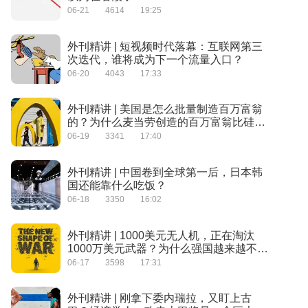
06-21
4614
19:25
外刊精讲 | 短视频时代落幕：互联网第三
次迭代，谁将成为下一个流量入口？
06-20
4043
17:33
外刊精讲 | 美国是怎么批量制造百万富翁
的？为什么麦当劳创造的百万富翁比硅谷
还多？
06-19
3341
17:40
外刊精讲 | 中国卷到全球第一后，日本韩
国还能靠什么吃饭？
06-18
3350
16:02
外刊精讲 | 1000美元无人机，正在淘汰
1000万美元武器？为什么强国越来越不敢
打仗？
06-17
3598
17:31
外刊精讲 | 刚拿下委内瑞拉，又盯上古