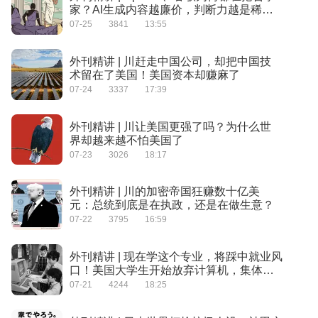
家？AI生成内容越廉价，判断力越是稀缺
能力
07-25
3841
13:55
外刊精讲 | 川赶走中国公司，却把中国技
术留在了美国！美国资本却赚麻了
07-24
3337
17:39
外刊精讲 | 川让美国更强了吗？为什么世
界却越来越不怕美国了
07-23
3026
18:17
外刊精讲 | 川的加密帝国狂赚数十亿美
元：总统到底是在执政，还是在做生意？
07-22
3795
16:59
外刊精讲 | 现在学这个专业，将踩中就业风
口！美国大学生开始放弃计算机，集体转
专业
07-21
4244
18:25