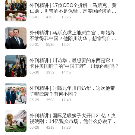
外刊精讲 | 17位CEO全拆解：马斯克、黄
仁勋，川带的不是保镖，是美国经济的救
命稻草
06-01
4303
13:25
外刊精讲 | 马斯克嘴上能怼白宫，却始终
不敢得罪中国？他陪川访华，想拿到什
么？
05-31
5530
16:04
外刊精讲 | 川访华，最想要的东西是它！
卡住美国脖子的“中国王牌”，川拿的到吗？
05-30
3959
14:45
外刊精讲 | 时隔九年川再访华，这次他带
了哪些牌？有何不同？
05-29
3598
17:49
外刊精讲 | 国际足联狮子大开口21亿！央
视硬刚：14亿观众市场，凭什么你说了
算？
05-28
4219
17:23