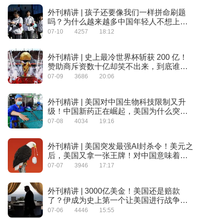
外刊精讲 | 孩子还要像我们一样拼命刷题
吗？为什么越来越多中国年轻人不想上大
学了？
07-10
4257
18:12
外刊精讲 | 史上最冷世界杯斩获 200 亿！
赞助商斥资数十亿却笑不出来，到底谁在
获利？
07-09
3686
20:06
外刊精讲 | 美国对中国生物科技限制又升
级！中国新药正在崛起，美国为什么突然
急了？
07-08
4034
19:16
外刊精讲 | 美国突发最强AI封杀令！美元之
后，美国又拿一张王牌！对中国意味着什
么？
07-07
3946
17:17
外刊精讲 | 3000亿美金！美国还是赔款
了？伊成为史上第一个让美国进行战争赔
款的国家
07-06
4446
15:55