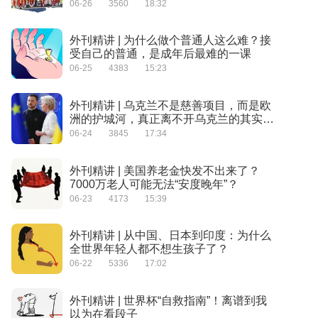
06-26
3560
18:32
外刊精讲 | 为什么做个普通人这么难？接
受自己的普通，是成年后最难的一课
06-25
4383
15:23
外刊精讲 | 乌克兰不是慈善项目，而是欧
洲的护城河，真正离不开乌克兰的其实是
欧洲
06-24
3845
17:34
外刊精讲 | 美国养老金快发不出来了？
7000万老人可能无法“安度晚年”？
06-23
4173
15:39
外刊精讲 | 从中国、日本到印度：为什么
全世界年轻人都不想生孩子了？
06-22
5336
17:02
外刊精讲 | 世界杯“自救指南”！离谱到我
以为在看段子