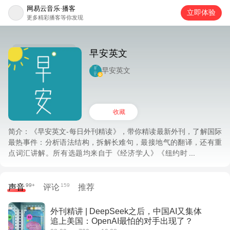
网易云音乐·播客
立即体验
更多精彩播客等你发现
早安英文
早安英文
收藏
简介：
《早安英文-每日外刊精读》，带你精读最新外刊，了解国际
最热事件：分析语法结构，拆解长难句，最接地气的翻译，还有重
点词汇讲解。所有选题均来自于《经济学人》《纽约时
报》《华尔街日报》《华盛顿邮报》《大西洋月刊》《科学杂志》
《国家地理》等国际一线外刊。
99+
159
声音
评论
推荐
外刊精讲 | DeepSeek之后，中国AI又集体
追上美国：OpenAI最怕的对手出现了？