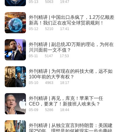
保吗？
05-13
5063
19:47
外刊精讲 | 中国出口杀疯了，1.2万亿顺差
新高！我们正在改写全球贸易规则！
05-12
5210
17:41
外刊精讲 | 副总统JD万斯的理论，为何在
川川面前一文不值？
05-11
5147
17:53
外刊精讲 | 为何现在的科技大佬，远不如
100年前的大亨有权？
05-10
4963
18:17
外刊精讲 | 再见，库克！苹果下一任
CEO，要来了！新接班人啥来头？
05-09
5286
18:44
外刊精讲 | 从独立宣言到特朗普：美国建
国250年，理想是如何被现实一步步撕碎