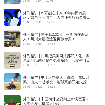
08-09
720
19:08
外刊精讲 | AI可能在未来10年内拥有意
识：如果它会痛苦，人类还有权随意关闭
它吗？
08-08
1111
17:19
外刊精讲 | 懂王私军ICE，一周内连杀两
人！川川大规模遣返再酿命案！
08-07
1288
17:58
外刊精讲 | 川川把美国司法部私人化！当
总统可以调动整个执法系统，会发生什
么？
08-06
1670
16:03
外刊精讲 | 史上最热夏天！高温、超级台
风、山火一起爆发：地球真的开始失控了
吗？
08-05
2325
18:13
外刊精讲 | 中国为什么要禁止AI谈恋爱？
人类会爱上机器人吗？