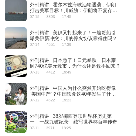
外刊精讲 | 霍尔木兹海峡油轮遇袭，伊朗
打击美军目标！川威胁：伊朗将不复存
在！
07-15
3803
17:45
外刊精讲 | 美伊又打起来了！一艘货船引
爆美伊新冲突：川的停火协议靠得住吗？
07-14
4551
17:39
外刊精讲 | 日本急了！日元暴跌！日本豪
砸740亿美元救市，为什么还是救不回来？
07-13
4412
19:49
外刊精讲 | 中国人为什么突然开始吃得像
“美国中产”？中国饮食这40年发生了什
么？
07-12
4622
19:23
外刊精讲 | 38岁梅西登顶世界杯历史第
一：一战九破纪录，续写世界杯百年传奇
07-11
3971
18:25