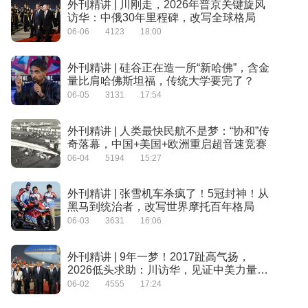
外刊精讲 | 川刚走，2026年普京关键旋风
访华：中俄30年里程碑，改写全球格局
06-06
4123
18:00
外刊精讲 | 硅谷正在造一所“新哈佛”，含金
量比肩哈佛斯坦福，传统大学要完了？
06-05
3131
17:54
外刊精讲 | 人类最快民航不是梦：“协和”传
奇落幕，中国+美国+欧洲重启超音速竞赛
06-04
5194
15:27
外刊精讲 | 张雪机车杀疯了！5冠封神！从
黑马到统治者，改写世界摩托百年格局
06-03
3631
16:06
外刊精讲 | 9年一梦！2017趾高气扬，
2026低头求助：川访华，见证中美力量彻
底反转
06-02
4555
17:24