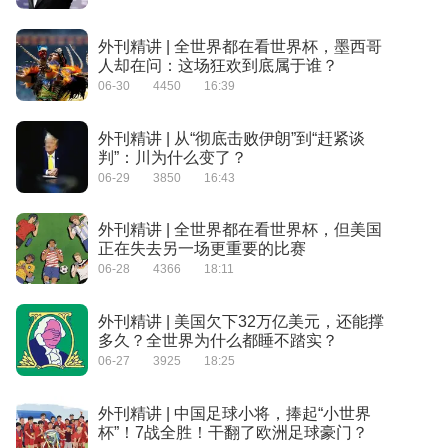
外刊精讲 | 全世界都在看世界杯，墨西哥
人却在问：这场狂欢到底属于谁？
06-30
4450
16:39
外刊精讲 | 从“彻底击败伊朗”到“赶紧谈
判”：川为什么变了？
06-29
3850
16:43
外刊精讲 | 全世界都在看世界杯，但美国
正在失去另一场更重要的比赛
06-28
4366
18:11
外刊精讲 | 美国欠下32万亿美元，还能撑
多久？全世界为什么都睡不踏实？
06-27
3925
18:25
外刊精讲 | 中国足球小将，捧起“小世界
杯”！7战全胜！干翻了欧洲足球豪门？