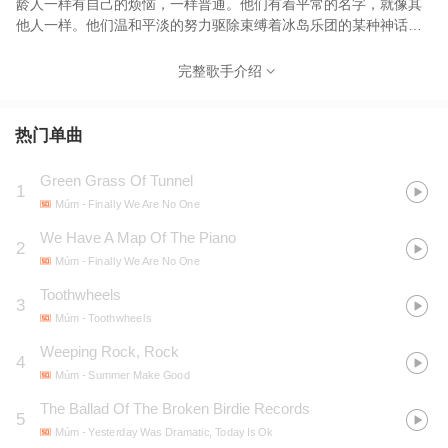
龄人一样有自己的烦恼，一样普通。他们有着平常的名字，就像其
他人一样。他们温和平淡的努力驱除束缚着冰岛乐团的某种神话。
相对奇特的地方也只是乐队成员中的两个女孩儿是一对双胞胎。唯
一值得注意的是Múm做出的都是真诚美妙的音乐！
完整歌手介绍
热门单曲
Green Grass Of Tunnel
1
Múm
- Finally We Are No One
We Have A Map Of The Piano
2
Múm
- Finally We Are No One
Toothwheels
3
Múm
- Toothwheels
Weeping Rock, Rock
4
Múm
- Summer Make Good
The Ballad Of The Broken Birdie Records
5
Múm
- Yesterday Was Dramatic, Today Is Ok