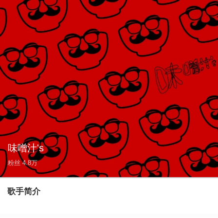
味噌汁's
粉丝
4.8万
歌手简介