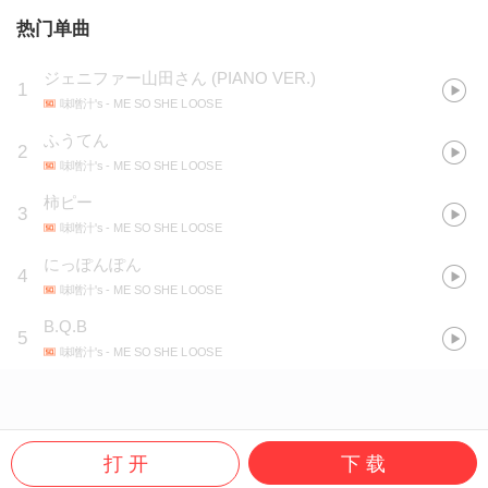
热门单曲
ジェニファー山田さん (PIANO VER.)
1
味噌汁's
- ME SO SHE LOOSE
ふうてん
2
味噌汁's
- ME SO SHE LOOSE
柿ピー
3
味噌汁's
- ME SO SHE LOOSE
にっぽんぽん
4
味噌汁's
- ME SO SHE LOOSE
B.Q.B
5
味噌汁's
- ME SO SHE LOOSE
打 开
下 载