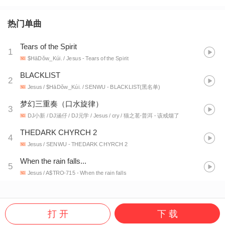
热门单曲
Tears of the Spirit
1
$HāDǒw_Kúi. / Jesus
- Tears of the Spirit
BLACKLIST
2
Jesus / $HāDǒw_Kúi. / SENWU
- BLACKLIST(黑名单)
梦幻三重奏（口水旋律）
3
DJ小新 / DJ涵仔 / DJ元学 / Jesus / cry / 猫之茗-普洱
- 该戒烟了
THEDARK CHYRCH 2
4
Jesus / SENWU
- THEDARK CHYRCH 2
When the rain falls...
5
Jesus / A$TRO-715
- When the rain falls
打 开
下 载