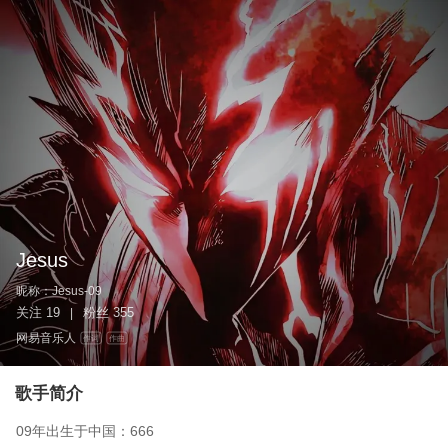
Jesus
昵称：
Jesus-09
关注
19
粉丝
355
|
网易音乐人
作词
作曲
歌手简介
09年出生于中国：666