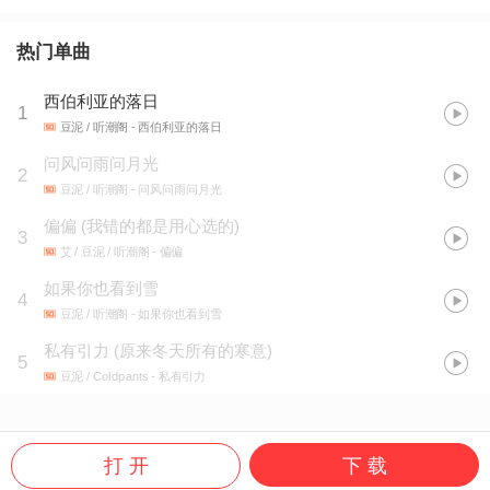
热门单曲
西伯利亚的落日
1
豆泥 / 听潮阁
- 西伯利亚的落日
问风问雨问月光
2
豆泥 / 听潮阁
- 问风问雨问月光
偏偏
(
我错的都是用心选的
)
3
艾 / 豆泥 / 听潮阁
- 偏偏
如果你也看到雪
4
豆泥 / 听潮阁
- 如果你也看到雪
私有引力 (原来冬天所有的寒意)
5
豆泥 / Coldpants
- 私有引力
打 开
下 载