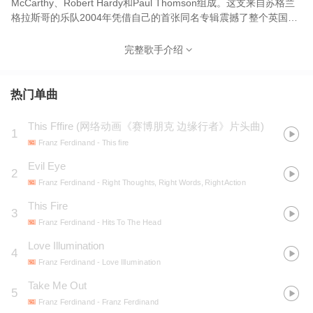
McCarthy、Robert Hardy和Paul Thomson组成。这支来自苏格兰
格拉斯哥的乐队2004年凭借自己的首张同名专辑震撼了整个英国摇
滚乐坛。他们新潮而独立的音乐风格让他们的专辑 Franz
Ferdinand 成为 英国摇滚乐2004年的代表作品之一，这张同名专辑
完整歌手介绍
在英国和美国广受好评的同时还给乐队带来了众多的荣誉：入选
BBC Collective 2004新秀、URB杂志的Next 100大、北美洲摇滚杂
志Alternative Press的“2004年第一张伟大的摇滚专辑”、2004年英
热门单曲
国水星音乐奖、第5届全英音乐大奖的“最佳英国乐队”和“最佳摇滚组
合”以及第47届格莱美奖的最佳摇滚组合奖。
This Fffire
(
网络动画《赛博朋克 边缘行者》片头曲
)
1
Franz Ferdinand
- This fire
Evil Eye
2
Franz Ferdinand
- Right Thoughts, Right Words, Right Action
This Fire
3
Franz Ferdinand
- Hits To The Head
Love Illumination
4
Franz Ferdinand
- Love Illumination
Take Me Out
5
Franz Ferdinand
- Franz Ferdinand