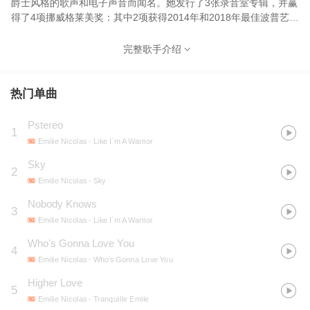
爵士风格的歌声和电子声音而闻名。她发行了3张录音室专辑，并赢
得了4项挪威格莱美奖：其中2项获得2014年和2018年最佳波普艺术
家奖，一项获得2014年最佳首张专辑奖，另一项获得2018年年度最
佳专辑奖。代表作《Pstereo》最广为人熟知
完整歌手介绍
热门单曲
Pstereo
1
Emilie Nicolas
- Like I´m A Warrior
Sky
2
Emilie Nicolas
- Sky
Nobody Knows
3
Emilie Nicolas
- Like I´m A Warrior
Who's Gonna Love You
4
Emilie Nicolas
- Who's Gonna Love You
Higher Love
5
Emilie Nicolas
- Tranquille Emile