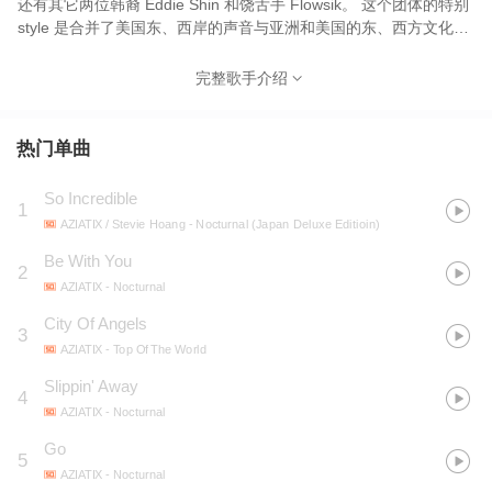
还有其它两位韩裔 Eddie Shin 和饶舌手 Flowsik。 这个团体的特别
style 是合并了美国东、西岸的声音与亚洲和美国的东、西方文化，
所创造出来的流行 (urban/pop)。深受 R&B 和嘻哈 (Hip-Hop) 音乐
的影响，他们的音乐很灵魂又很流行。
完整歌手介绍
热门单曲
So Incredible
1
AZIATIX / Stevie Hoang
- Nocturnal (Japan Deluxe Editioin)
Be With You
2
AZIATIX
- Nocturnal
City Of Angels
3
AZIATIX
- Top Of The World
Slippin' Away
4
AZIATIX
- Nocturnal
Go
5
AZIATIX
- Nocturnal