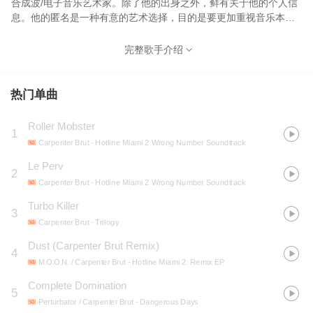
合成波/电子音乐艺术家。除了他的出身之外，鲜有关于他的个人信
息。他的匿名是一种有意的艺术选择，目的是要更加重视音乐本身
而不是其背后音乐家的身份。 他首先发行了最初的三张EP，并在
2015年以Trilogy的名义一起收集和发行。2018年，他发行了
完整歌手介绍
Leather Teeth，他还为各种配乐贡献了原创音乐。 他开始以木匠布
鲁特（Carpenter Brut）的身份写音乐，目的是混合恐怖电影，金
属，摇滚和电子音乐中的声音。他曾到美国和欧洲巡回演出，并于
热门单曲
2016年与瑞典重金属乐队Ghost一起赴美巡回演出。他与来自法国
金属乐队Hacride的吉他手Adrien Grousset和鼓手Florent Marcadet
Roller Mobster
1
进行现场表演。根据Tobias Forge的说法，Carpenter Brut还制作了
Carpenter Brut
- Hotline Miami 2 Wrong Number Soundtrack
法国黑金属乐队Deathspell Omega的一些专辑，这些人也来自巴
黎。
Le Perv
2
Carpenter Brut
- Hotline Miami 2 Wrong Number Soundtrack
Turbo Killer
3
Carpenter Brut
- Trilogy
Dust (Carpenter Brut Remix)
4
M.O.O.N. / Carpenter Brut
- Hotline Miami 2: Remix EP
Complete Domination
5
Perturbator / Carpenter Brut
- Dangerous Days