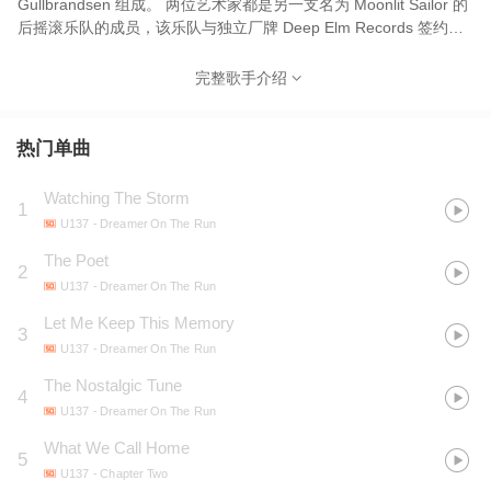
Gullbrandsen 组成。 两位艺术家都是另一支名为 Moonlit Sailor 的
后摇滚乐队的成员，该乐队与独立厂牌 Deep Elm Records 签约。
作为 U137，这对瑞典二人组早期受传统摇滚影响，将他们的声音设
计成更具电影感。 他们的首张专辑 Dreamer On The Run 于 2013
完整歌手介绍
年由 Deep Elm Records 发行。
热门单曲
Watching The Storm
1
U137
- Dreamer On The Run
The Poet
2
U137
- Dreamer On The Run
Let Me Keep This Memory
3
U137
- Dreamer On The Run
The Nostalgic Tune
4
U137
- Dreamer On The Run
What We Call Home
5
U137
- Chapter Two