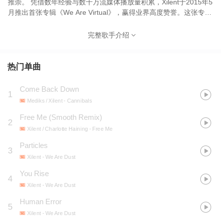
推崇。 凭借数年经验与数千万流媒体播放量积累，Xilent于2015年5
月推出首张专辑《We Are Virtual》，赢得业界高度赞誉。这张专辑
以超前时代的创作理念，将Xilent标志性的回响贝斯风格与迷幻电音
（trance）、电子乐（electro）及鼓打贝斯（drum & bass）元素精
完整歌手介绍
妙融合，带领听众踏上一场在当时堪称无与伦比的低频声效沉浸之
旅。 《We Are Virtual》问世后的数年间，Xilent在OWSLA、
Disciple和Never Say Die等厂牌陆续发布数量稀少却品质卓绝的原
热门单曲
创新作与混音作品。此时期更诞生了与Seven Lions合作的震撼单曲
《The Fall》。 2019年，Xilent签约Monstercat厂牌。在为第二张
Come Back Down
1
专辑《We Are Dust》筹备期间，他于同年3月意外释出150 BPM震
Mediks / Xilent
- Cannibals
撼单曲《You Rise》，旋即又推出极度欢愉之作《The
Darkness》。完整亮相的《We Are Dust》以42分钟纯粹未加修饰
Free Me (Smooth Remix)
2
的癫狂能量，既呈现引人入胜的叙事脉络，更实现行云流水的听觉
Xilent / Charlotte Haining
- Free Me
连贯性。与前作一脉相承，这张专辑在其构建的声学宇宙中展现出
Particles
极致的新鲜感。 尽管Xilent近年的动态较以往更为沉寂，但全新创
3
作热潮正急速升温，《We Are Dust》仅是其征程的起点。这一次，
Xilent
- We Are Dust
Xilent将永驻巅峰。
You Rise
4
Xilent
- We Are Dust
Human Error
5
Xilent
- We Are Dust