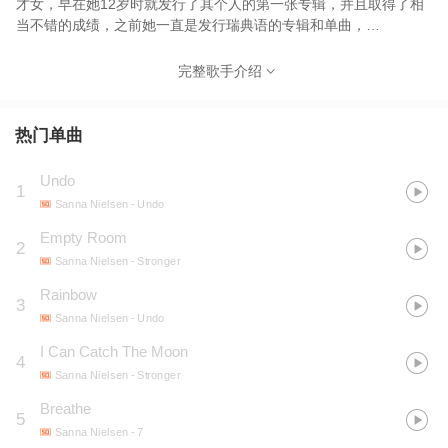
才女，早在她12岁时就发行了其个人的第一张专辑，并且取得了相
当不错的成绩，之前她一直是发行瑞典语的专辑和单曲，
《Stronger》是她08年的新专，也是她第一张英文专辑，整张专的
旋律给人很美很大气的感觉。
完整歌手介绍
热门单曲
Undo
1
Sanna Nielsen
- Undo
Empty Room
2
Sanna Nielsen
- Stronger
Rainbow
3
Sanna Nielsen
- Undo
I Can Catch The Moon
4
Sanna Nielsen
- Stronger
Breathe
5
Sanna Nielsen
- 7