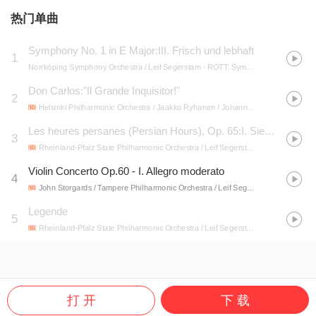
热门单曲
Symphony No. 1 in E Major:III. Frisch und lebhaft
1
Norrköping Symphony Orchestra / Leif Segerstam
- ROTT: Symphony in E Major
Don Carlos:"Il Grande Inquisitor!"
2
Helsinki Philharmonic Orchestra / Jaakko Ryhanen / Johann Tilli / Leif Segerstam / Matti Salminen
Les heures persanes (Persian Hours), Op. 65:I. Sieste, avant le depart
3
Rheinland-Pfalz State Philharmonic Orchestra / Leif Segerstam
- KOECHLIN: Heu
Violin Concerto Op.60 - I. Allegro moderato
4
John Storgards / Tampere Philharmonic Orchestra / Leif Segerstam
- Erkki Melar
Legende
5
Rheinland-Pfalz State Philharmonic Orchestra / Leif Segerstam
- DEBUSSY-CAPL
打 开
下 载