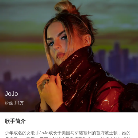
JoJo
粉丝
1.1万
歌手简介
少年成名的女歌手JoJo成长于美国马萨诸塞州的首府波士顿，她的