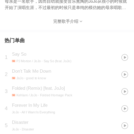
母亲是一名歌手，因而自幼就接受音乐熏陶的JoJo从很小的时候就
开始了演唱生涯，不过最初的时候只是单纯的模仿她的母亲唱歌。
歌声惊人的JOJO 13岁推出首张专辑《JOJO》就成为2004年最受
瞩目歌星！首支主打《Leave (Get Out)》登上英国榜亚军和美国榜
完整歌手介绍
TOP12，JoJo还凭借这支单曲夺得Billboard Mainstream榜冠军，
她本人也成为美国历史上拥有冠军单曲最年轻的艺人和获得MTV
Video Music Award提名最年轻的艺人，专辑创下白金销量。
热门单曲
Say So
1
PJ Morton / JoJo
- Say So (feat. JoJo)
Don't Talk Me Down
2
JoJo
- good to know
Folded (Remix) [feat. JoJo]
3
Kehlani / JoJo
- Folded Homage Pack
Forever In My Life
4
JoJo
- All I Want Is Everything
Disaster
5
JoJo
- Disaster