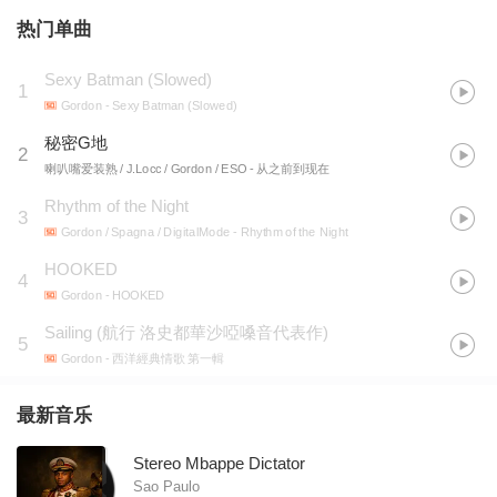
热门单曲
Sexy Batman (Slowed)
1
Gordon
- Sexy Batman (Slowed)
秘密G地
2
喇叭嘴爱装熟 / J.Locc / Gordon / ESO
- 从之前到现在
Rhythm of the Night
3
Gordon / Spagna / DigitalMode
- Rhythm of the Night
HOOKED
4
Gordon
- HOOKED
Sailing (航行 洛史都華沙啞嗓音代表作)
5
Gordon
- 西洋經典情歌 第一輯
最新音乐
Stereo Mbappe Dictator
Sao Paulo