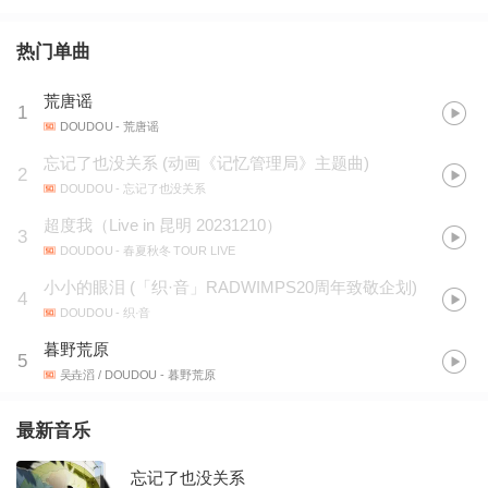
热门单曲
荒唐谣
1
DOUDOU
- 荒唐谣
忘记了也没关系
(
动画《记忆管理局》主题曲
)
2
DOUDOU
- 忘记了也没关系
超度我（Live in 昆明 20231210）
3
DOUDOU
- 春夏秋冬 TOUR LIVE
小小的眼泪
(
「织·音」RADWIMPS20周年致敬企划
)
4
DOUDOU
- 织·音
暮野荒原
5
吴垚滔 / DOUDOU
- 暮野荒原
最新音乐
忘记了也没关系