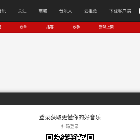
音乐
关注
商城
音乐人
云推歌
下载客户端
榜
歌单
播客
歌手
新碟上架
登录获取更懂你的好音乐
扫码登录