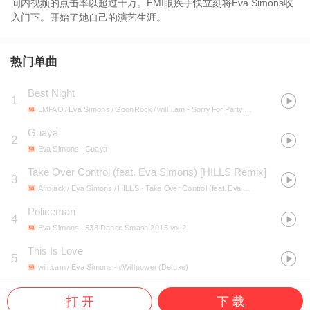
间内视频的点击率以超过千万。EMI眼疾手快立刻将Eva Simons收
入门下。开始了她自己的演艺生涯。
热门单曲
Best Night
1
LMFAO / Eva Simons / GoonRock / will.i.am
- Sorry For Party Rocking
Guaya
2
Eva Simons
- Guaya
Take Over Control (feat. Eva Simons) [HILLS Remix]
3
Afrojack / Eva Simons / HILLS
- Take Over Control (feat. Eva Simons) [The Remixes 2025]
Policeman
4
Eva Simons
- 538 Dance Smash 2015 vol.2
This Is Love
5
will.i.am / Eva Simons
- #Willpower (Deluxe)
打 开
下 载