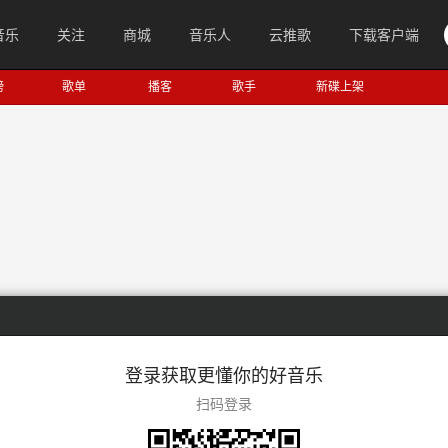
音乐
关注
商城
音乐人
云推歌
下载客户端
榜
歌单
播客
歌手
新碟上架
登录获取更懂你的好音乐
扫码登录