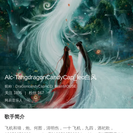
Alc-TangdragonCandyCap_leo白风
昵称：
DraGoncandyCapACD_BrainMOUSE
关注
1895
粉丝
167
|
网易音乐人
作词
作曲
歌手简介
飞机和墙，炮。何图，清明伤，一十 飞机，九四，酒祀欺，