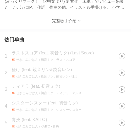
(みっくりマーク！！説明文より) 処女作「未練」でデビューを果
たしたボカロP。 作詞、作曲の他、イラストも手掛ける。 小学生
時代からヴァイオリンを習い、プロフィールにも「ヴァイオリン
で人を刺していきたい。」(niconico), 「ヴァイオリンでぶっ刺
完整歌手介绍
す。」(youtube)とある。 使用VOCALOIDは今のところ初音ミク
のみ。 2021年10月「ラストスコア」がスマホゲーム『プロジェク
トセカイ カラフルステージ！ feat. 初音ミク』の「一緒に作ろ
热门单曲
う！第6回楽曲コンテスト プロセカNEXT」にて採用され、ゲーム
内に収録された。 この曲は自身初の殿堂入りを達成している。
ラストスコア (feat. 初音ミク)
(
Last Score
)
1
2022年4月には「Loading Memories」が、「マジカルミライ10th
せきこみごはん / 初音ミク
- ラストスコア
Anniversary×piapro」楽曲コンテストにてグランプリに輝いた。
次の曲が殿堂入りを達成している。 Loading Memories 、 ティア
征け (feat. 鏡音リン&鏡音レン)
2
ラ/せきこみごはん 、 ラストスコア 、 リメンシア
せきこみごはん / 鏡音リン / 鏡音レン
- 征け
ティアラ (feat. 初音ミク)
3
せきこみごはん / 初音ミク
- ティアラ・アルス
シスターシスター (feat. 初音ミク)
4
せきこみごはん / 初音ミク
- シスターシスター
青炎 (feat. KAITO)
5
せきこみごはん / KAITO
- 青炎