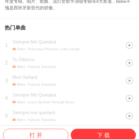
年度专辑、唱片、歌曲、流行女歌手演唱专辑等4大奖项，Bebe不
愧是西班牙新世代的骄傲。
热门单曲
Siempre Me Quedará
1
Bebe
- Putumayo Presents: Latin Lounge
Tu Silencio
2
Bebe
- Pafuera Telarañas
Men Señará
3
Bebe
- Pafuera Telarañas
Siempre Me Quedara
4
Bebe
- Learn Spanish Through Music
Siempre me quedará
5
Bebe
- Pafuera Telarañas
打 开
下 载