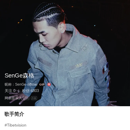
SenGe森格
昵称：
SenGe-official
关注
0
粉丝
6803
|
网易音乐人
作词
作曲
歌手简介
#Tibetvision