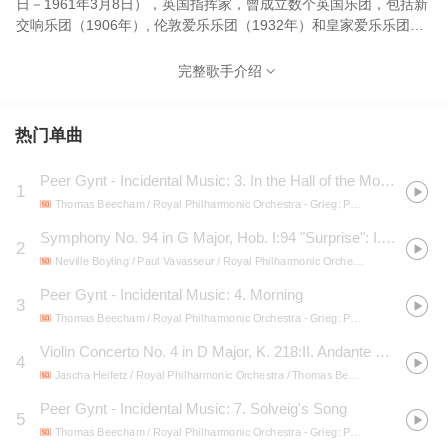
日－1961年3月8日），英国指挥家，曾成立数个英国乐团，包括新
交响乐团（1906年）, 伦敦爱乐乐团（1932年）和皇家爱乐乐团
（1947年）等。比彻姆也是当时很多音乐家的赞助人。他为弗里德
里克·戴流士, 埃塞尔·史密斯和让·西贝柳斯的作品做过很多演出。瓦
完整歌手介绍
格纳《纽伦堡的名歌手》及《厄勒克特拉》，还有理查德·施特劳斯
《莎乐美》的英国首演亦是由他负责的。他对丰富伦敦市音乐生活
贡献良多。比彻姆是一位即兴性极强的指挥家，他强调表情与音乐
热门单曲
的感染力，他被称为“海顿交响曲的指挥专家”。除对埃尔加、戴留斯
等英国作曲家的诠释是权威之外，对比才、西贝柳斯、理查·斯特劳
Peer Gynt - Incidental Music: 3. In the Hall of the Mountain King
1
斯的解读也极具特色。
Thomas Beecham / Royal Philharmonic Orchestra
- Grieg: Peer Gynt, Symphonic Dance No. 2, In Autumn, Old Norwegian Folk Song with Variations
Symphony No. 94 in G Major, Hob. I:94 "Surprise": I. Adagio cantabile - Vivace assai
2
Neville Boyling / Paul Vavasseur / Royal Philharmonic Orchestra / Thomas Beecham / Victor Olof
Peer Gynt - Incidental Music: 4. Morning
3
Thomas Beecham / Royal Philharmonic Orchestra
- Grieg: Peer Gynt, Symphonic Dance No. 2, In Autumn, Old Norwegian Folk Song with Variations
Violin Concerto No. 4 in D Major, K. 218:II. Andante cantabile
4
Jascha Heifetz / Royal Philharmonic Orchestra / Thomas Beecham
- Icon: Jasch
Peer Gynt - Incidental Music: 7. Solveig's Song
5
Thomas Beecham / Royal Philharmonic Orchestra
- Grieg: Peer Gynt, Symphonic Dance No. 2, In Autumn, Old Norwegian Folk Song with Variations