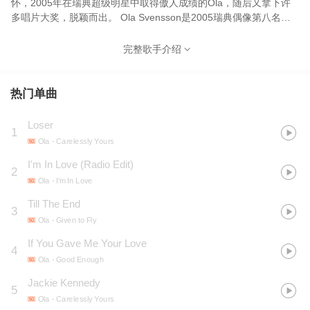
怀，2005年在瑞典超级明星中取得傲人成绩的Ola，随后又拿下许
多唱片大奖，脱颖而出。 Ola Svensson是2005瑞典偶像第八名，
据说曾经是足球运动员，竟然在歌坛创出了一片天。发行过两张专
辑，分别是06年《Given To Fly》以及07年的《GoodEnough》，
完整歌手介绍
专辑以POP为主，曲风清新，Ola温柔深情的演唱也是专辑的一大亮
点。其中第二张专辑中的同名主打歌曲《good enough》被大家所
熟悉。
热门单曲
Loser
1
Ola
- Carelessly Yours
I'm In Love (Radio Edit)
2
Ola
- I'm In Love
Till The End
3
Ola
- Given to Fly
If You Gave Me Your Love
4
Ola
- Good Enough
Jackie Kennedy
5
Ola
- Carelessly Yours