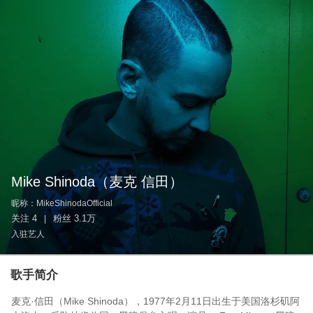
Mike Shinoda
（麦克 信田）
昵称：
MikeShinodaOfficial
关注
4
粉丝
3.1万
|
入驻艺人
歌手简介
麦克·信田（Mike Shinoda），1977年2月11日出生于美国洛杉矶阿