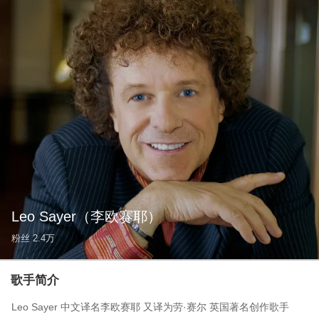
Leo Sayer
（李欧赛耶）
粉丝
2.4万
歌手简介
Leo Sayer 中文译名李欧赛耶 又译为劳·赛尔 英国著名创作歌手