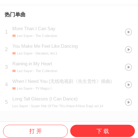
热门单曲
More Than I Can Say
1
Leo Sayer
- The Collection
You Make Me Feel Like Dancing
2
Leo Sayer
- Greatest, Vol.1
Raining in My Heart
3
Leo Sayer
- The Collection
When I Need You
(
无线电视剧《先生贵性》插曲
)
4
Leo Sayer
- TV Magic I
Long Tall Glasses (I Can Dance)
5
Leo Sayer
- Super Hits Of The '70s (Have A Nice Day) vol.14
打 开
下 载