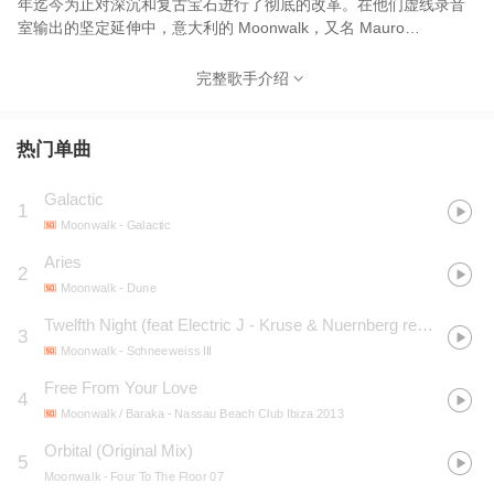
年迄今为止对深沉和复古宝石进行了彻底的改革。在他们虚线录音
室输出的坚定延伸中，意大利的 Moonwalk，又名 Mauro
Morabello Morabito 和 Dario Vizioli，于2012年初成立，在他们的
音乐中穿上了新鲜的模拟地板填充物。充满温暖的旋律合成器和情
完整歌手介绍
感样本作品收集了现代 House 和 Deep House 的灵魂，具有
European Electronica 的复古吸引力，是意大利海岸不可否认的宝
石。随着 80 年代初流行音乐的令人振奋的吸引力和对正在进行的
热门单曲
Deep House 大修的坚定空气呼吸。Moonwalk 看起来与多年前类
似标题的舞蹈动作具有相同的感染力。
Galactic
1
Moonwalk
- Galactic
Aries
2
Moonwalk
- Dune
Twelfth Night (feat Electric J - Kruse & Nuernberg remix)
3
Moonwalk
- Schneeweiss III
Free From Your Love
4
Moonwalk / Baraka
- Nassau Beach Club Ibiza 2013
Orbital (Original Mix)
5
Moonwalk
- Four To The Floor 07