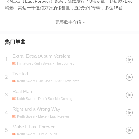
《Make It Last Forever》以来，陆续发行了8张专辑，1张现场Live
精选，高达一千伍佰万张的销售量，五张冠军专辑，多达15首
Top10单曲，更有著全美音乐奖项最佳男歌手之光环加身，这些卓
越的成绩让同时期R&B歌手无人能出其左右！迈入第10张专辑之
完整歌手介绍
时，Keith终以一张原汁原味的精选特辑呈献，从早期开启New Jack
Swing风潮到Soul/Funk与感性软调R&B乐曲，搜集Keith最黄金时期
的排行畅销佳作！
热门单曲
Extra, Extra (Album Version)
1
Immature / Keith Sweat
- The Journey
Twisted
2
Keith Sweat / Kut Klose
- R&B SlowJamz
Real Man
3
Keith Sweat
- Didn't See Me Coming
Right and a Wrong Way
4
Keith Sweat
- Make It Last Forever
Make It Last Forever
5
Keith Sweat
- Just a Touch