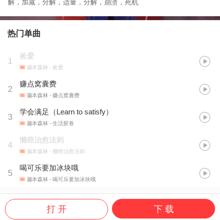
解，加减，分解，适量，分解，崩溃，死机
热门单曲
捡爱
1
藤本森林
- 捡爱
赚点窝囊费
2
藤本森林
- 赚点窝囊费
学会满足（Learn to satisfy）
3
藤本森林
- 生活胶卷
懒癌治愈法则
4
藤本森林
- 懒癌治愈法则
喝可乐要加冰块哦
5
藤本森林
- 喝可乐要加冰块哦
打 开
下 载