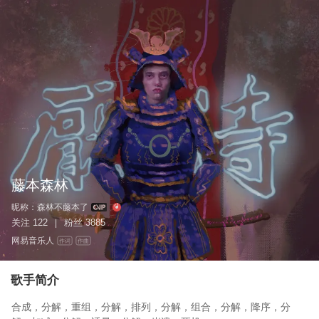
藤本森林
昵称：
森林不藤本了
关注
122
粉丝
3885
|
网易音乐人
作词
作曲
歌手简介
合成，分解，重组，分解，排列，分解，组合，分解，降序，分