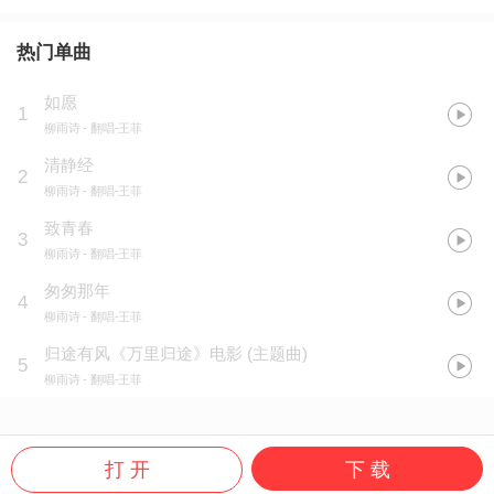
热门单曲
如愿
1
柳雨诗
- 翻唱-王菲
清静经
2
柳雨诗
- 翻唱-王菲
致青春
3
柳雨诗
- 翻唱-王菲
匆匆那年
4
柳雨诗
- 翻唱-王菲
归途有风《万里归途》电影
(
主题曲
)
5
柳雨诗
- 翻唱-王菲
打 开
下 载