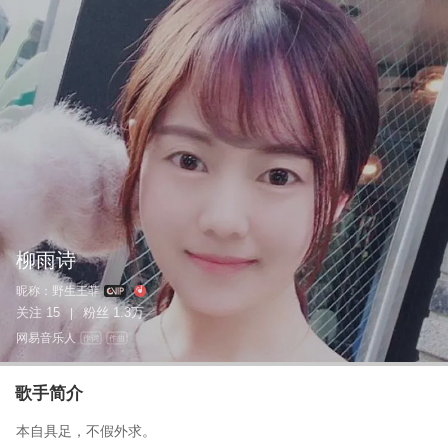
柳雨诗
昵称：
野生王菲
关注
15
粉丝
1.3万
|
网易音乐人
作词
作曲
歌手简介
本自具足，不假外求。