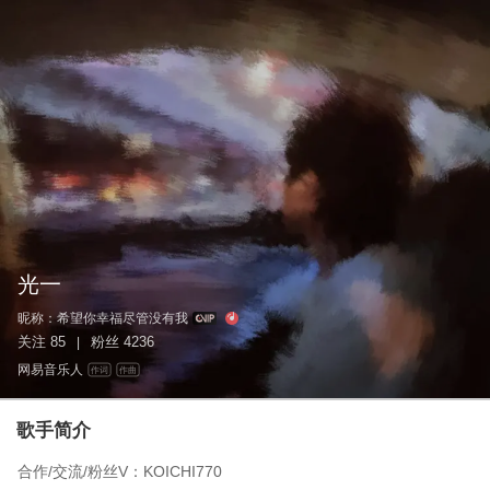
光一
昵称：
希望你幸福尽管没有我
关注
85
粉丝
4236
|
网易音乐人
作词
作曲
歌手简介
合作/交流/粉丝V：KOICHI770