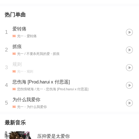
热门单曲
爱转痛
1
光一
- 爱转痛
抓痕
2
光一 / 不要杀死我的爱
- 抓痕
规则
3
光一
- 规则
悲伤海 [Prod.harui x 付思遥]
4
悲伤情绪海 / 光一
- 悲伤海 [Prod.harui x 付思遥]
为什么我爱你
5
光一
- 为什么我爱你
最新音乐
压抑爱是太爱你