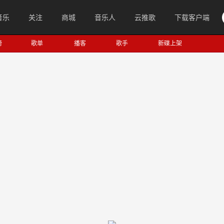
音乐
关注
商城
音乐人
云推歌
下载客户端
榜
歌单
播客
歌手
新碟上架