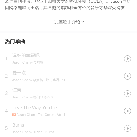
及词曲创作者。毕业于加州大学洛杉矶分校（UCLA）。Jason早期
因网络翻唱而出名，其卓越的唱功和全方位的音乐才华深受网友喜
爱；2011年他正式出道，同年发行了首张个人原创专辑
《Gravity》，现已在美国发行5张个人专辑，其成名单曲《Best
完整歌手介绍
Friend》在YouTube上获得高达2700万的浏览量，还在全球各大社
群网站累积了超过800万的人气粉丝，YouTube频道总播放过超过4
亿。
热门单曲
说好的幸福呢
1
Jason Chen
- 节省钱
爱一点
2
Jason Chen / 李妍智
- 热门华语271
江南
3
Jason Chen
- 热门华语226
Love The Way You Lie
4
Jason Chen
- The Covers, Vol. 1
Burns
5
Jason Chen / J Rice
- Burns