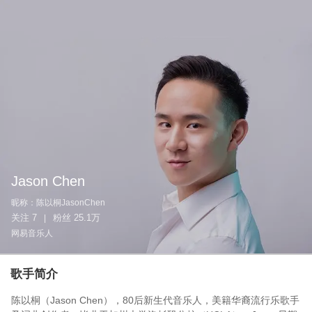
Jason Chen
昵称：
陈以桐JasonChen
关注
7
粉丝
25.1万
|
网易音乐人
歌手简介
陈以桐（Jason Chen），80后新生代音乐人，美籍华裔流行乐歌手