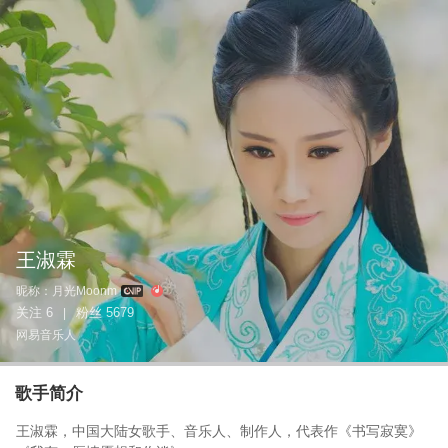
王淑霖
昵称：
月光Moonm
关注
6
粉丝
5679
|
网易音乐人
歌手简介
王淑霖，中国大陆女歌手、音乐人、制作人，代表作《书写寂寞》