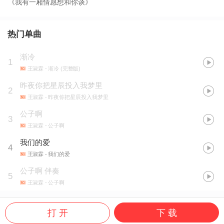
《我有一厢情愿想和你谈》
热门单曲
渐冷
1
王淑霖
- 渐冷 (完整版)
昨夜你把星辰投入我梦里
2
王淑霖
- 昨夜你把星辰投入我梦里
公子啊
3
王淑霖
- 公子啊
我们的爱
4
王淑霖
- 我们的爱
公子啊 伴奏
5
王淑霖
- 公子啊
打 开
下 载