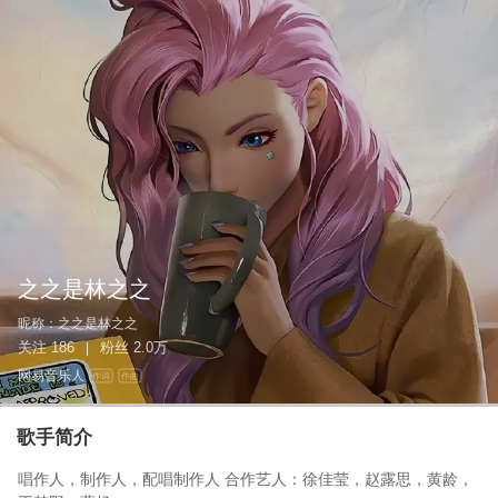
之之是林之之
昵称：
之之是林之之
关注
186
粉丝
2.0万
|
网易音乐人
作词
作曲
歌手简介
唱作人，制作人，配唱制作人 合作艺人：徐佳莹，赵露思，黄龄，