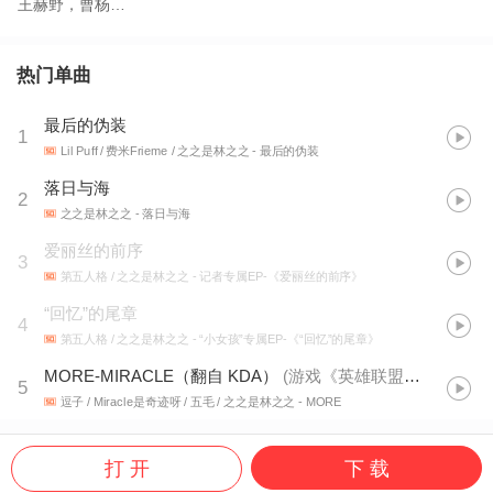
王赫野，曹杨…
热门单曲
最后的伪装
1
Lil Puff / 费米Frieme / 之之是林之之
- 最后的伪装
落日与海
2
之之是林之之
- 落日与海
爱丽丝的前序
3
第五人格 / 之之是林之之
- 记者专属EP-《爱丽丝的前序》
“回忆”的尾章
4
第五人格 / 之之是林之之
- “小女孩”专属EP-《“回忆”的尾章》
MORE-MIRACLE（翻自 KDA）
(
游戏《英雄联盟》赛季S10单曲
5
逗子 / Miracle是奇迹呀 / 五毛 / 之之是林之之
- MORE
打 开
下 载