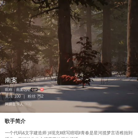
南案
昵称：
南案qyq
关注
100
粉丝
752
|
网易音乐人
作词
歌手简介
一个代码&文字建造师:)‖现充‖瞎写瞎唱‖青春是星河揽梦言语稚拙到