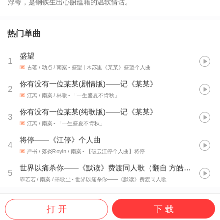
浮夸，是钢铁生出心腑蕴藉的温软情话。
热门单曲
盛望
1
古茗 / 动点 / 南案
- 盛望 | 木苏里《某某》盛望个人曲
你有没有一位某某(剧情版)——记《某某》
2
江离 / 南案 / 林畈
- 「一生盛夏不肯秋」
你有没有一位某某(纯歌版)——记《某某》
3
江离 / 南案
- 「一生盛夏不肯秋」
将停——《江停》个人曲
4
严书 / 落炎Royin / 南案
- 【破云江停个人曲】将停
世界以痛杀你——《默读》费渡同人歌（翻自 方皓玟《恋上痛苦》）
5
霏若若 / 南案 / 墨歌尘
- 世界以痛杀你——《默读》费渡同人歌
打 开
下 载