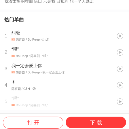
我没太多的理由 借口 只是我 自私的 想一个人逃走
热门单曲
纠缠
1
陈喜剧 / Bo Peep
- 纠缠
“喂”
2
Bo Peep / 陈喜剧
- “喂”
我一定会爱上你
3
陈喜剧 / Bo Peep
- 我一定会爱上你
☀
4
陈喜剧 / G$H
- ②
"喂"
5
Bo Peep / 陈喜剧
- "喂"
打 开
下 载