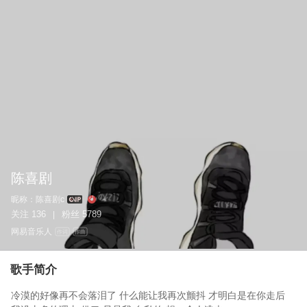
陈喜剧
昵称：
陈喜剧c
关注
136
粉丝
5789
|
网易音乐人
作词
作曲
歌手简介
冷漠的好像再不会落泪了 什么能让我再次颤抖 才明白是在你走后