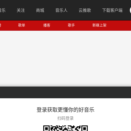
音乐
关注
商城
音乐人
云推歌
下载客户端
榜
歌单
播客
歌手
新碟上架
登录获取更懂你的好音乐
扫码登录