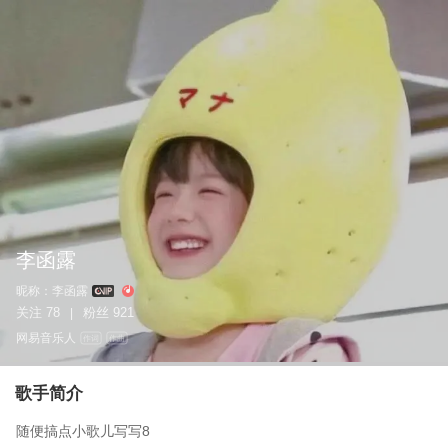
李函露
昵称：
李函露
关注
78
粉丝
921
|
网易音乐人
作词
作曲
歌手简介
随便搞点小歌儿写写8