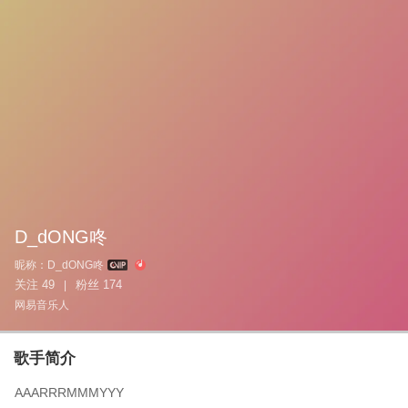
D_dONG咚
昵称：
D_dONG咚
关注
49
粉丝
174
|
网易音乐人
歌手简介
AAARRRMMMYYY