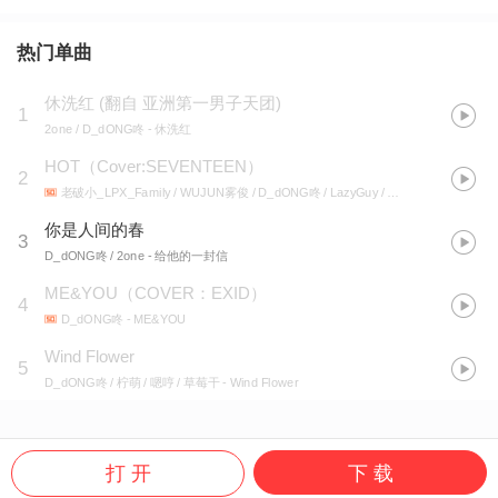
热门单曲
休洗红
(
翻自 亚洲第一男子天团
)
1
2one / D_dONG咚
- 休洗红
HOT（Cover:SEVENTEEN）
2
老破小_LPX_Family / WUJUN雾俊 / D_dONG咚 / LazyGuy / 起个名儿
- HOT（Co
你是人间的春
3
D_dONG咚 / 2one
- 给他的一封信
ME&YOU（COVER：EXID）
4
D_dONG咚
- ME&YOU
Wind Flower
5
D_dONG咚 / 柠萌 / 嗯哼 / 草莓干
- Wind Flower
打 开
下 载