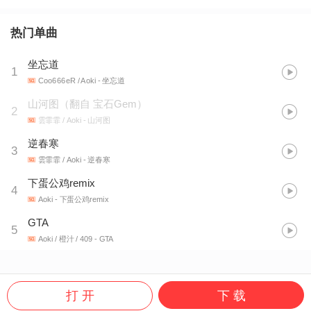
热门单曲
坐忘道
1
Coo666eR / Aoki
- 坐忘道
山河图（翻自 宝石Gem）
2
雲霏霏 / Aoki
- 山河图
逆春寒
3
雲霏霏 / Aoki
- 逆春寒
下蛋公鸡remix
4
Aoki
- 下蛋公鸡remix
GTA
5
Aoki / 橙汁 / 409
- GTA
打 开
下 载