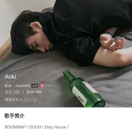
Aoki
昵称：
Aaaaokki
关注
101
粉丝
494
|
网易音乐人
作词
作曲
歌手简介
BOOMBAP / OUCH / Dirty House /