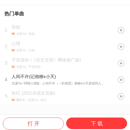
热门单曲
你如
1
尤溪Ya
- 你如
心情
2
尤溪Ya
- 心情
不负流年
(
《念念无明》网络推广曲
)
3
尤溪Ya
- 不负流年
人间不许(记相柳x小夭)
4
尤溪Ya / 阿晴小朋友
- 人间不许（《长相思》相柳x小夭原创同人曲）
执灯
(
2021肖战生贺曲
)
5
徽阿令 / 尤溪Ya
- 执灯
打 开
下 载