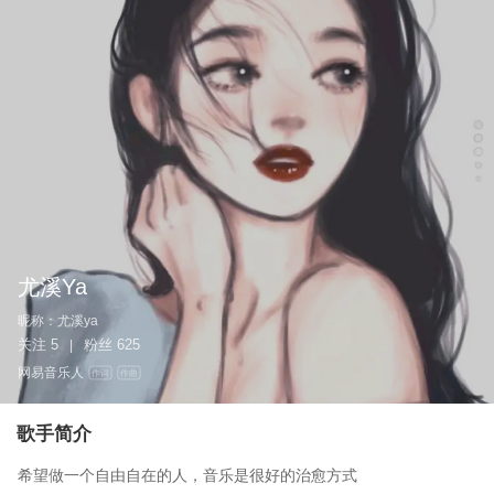
尤溪Ya
昵称：
尤溪ya
关注
5
粉丝
625
|
网易音乐人
作词
作曲
歌手简介
希望做一个自由自在的人，音乐是很好的治愈方式