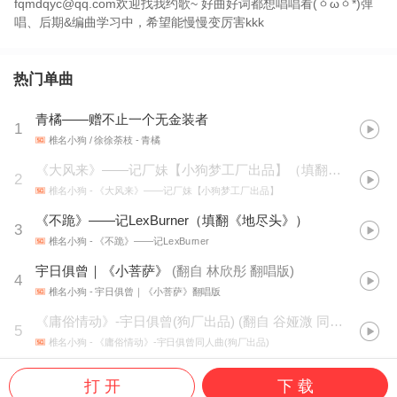
fqmdqyc@qq.com欢迎找我约歌~ 好曲好词都想唱唱看(ㆁωㆁ*)弹
唱、后期&编曲学习中，希望能慢慢变厉害kkk
热门单曲
青橘——赠不止一个无金装者
1
椎名小狗 / 徐徐荼枝
- 青橘
《大风来》——记厂妹【小狗梦工厂出品】（填翻《钟无艳》）
2
椎名小狗
- 《大风来》——记厂妹【小狗梦工厂出品】
《不跪》——记LexBurner（填翻《地尽头》）
3
椎名小狗
- 《不跪》——记LexBurner
宇日俱曾｜《小菩萨》
(
翻自 林欣彤 翻唱版
)
4
椎名小狗
- 宇日俱曾｜《小菩萨》翻唱版
《庸俗情动》-宇日俱曾(狗厂出品)
(
翻自 谷娅溦 同人曲
)
5
椎名小狗
- 《庸俗情动》-宇日俱曾同人曲(狗厂出品)
打 开
下 载