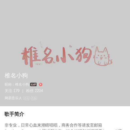
椎名小狗
昵称：
椎名小狗
关注
179
粉丝
2204
|
网易音乐人
作词
作曲
歌手简介
非专业，日常心血来潮瞎唱唱，商务合作等请发至邮箱